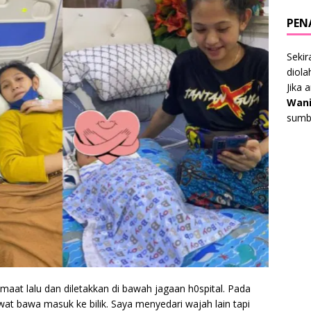
PEN
Sekir
diol
Jika 
Wani
sumbe
umaat lalu dan diletakkan di bawah jagaan h0spital. Pada
rwat bawa masuk ke bilik. Saya menyedari wajah lain tapi