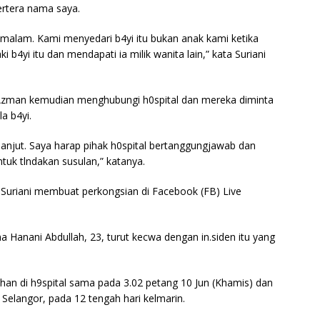
ertera nama saya.
malam. Kami menyedari b4yi itu bukan anak kami ketika
yi itu dan mendapati ia milik wanita lain,” kata Suriani
Azman kemudian menghubungi h0spital dan mereka diminta
a b4yi.
 lanjut. Saya harap pihak h0spital bertanggungjawab dan
uk tlndakan susulan,” katanya.
iti Suriani membuat perkongsian di Facebook (FB) Live
na Hanani Abdullah, 23, turut kecwa dengan in.siden itu yang
han di h9spital sama pada 3.02 petang 10 Jun (Khamis) dan
Selangor, pada 12 tengah hari kelmarin.