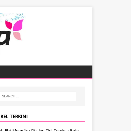
KEL TERKINI
h Elai Meng4ku Dia Ibu Tlri! Terpksa Bvka