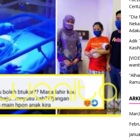
Cerit
“Dia
Nekad
Adak
Adik 
Kasi
[VID
wani
“Alha
Ramai
ARK
Marc
Febr
Janua