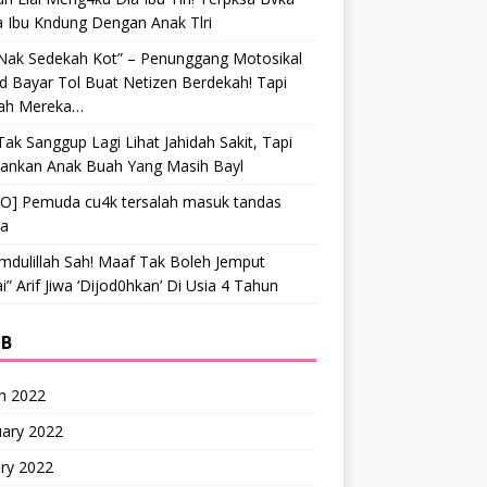
a Ibu Kndung Dengan Anak Tlri
 Nak Sedekah Kot” – Penunggang Motosikal
 Bayar Tol Buat Netizen Berdekah! Tapi
ah Mereka…
Tak Sanggup Lagi Lihat Jahidah Sakit, Tapi
hankan Anak Buah Yang Masih Bayl
EO] Pemuda cu4k tersalah masuk tandas
ta
mdulillah Sah! Maaf Tak Boleh Jemput
” Arif Jiwa ‘Dijod0hkan’ Di Usia 4 Tahun
IB
h 2022
uary 2022
ry 2022