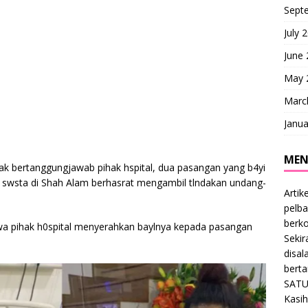
Sept
July 
June
May 
Marc
Janua
MEN
 bertanggungjawab pihak hspital, dua pasangan yang b4yi
al swsta di Shah Alam berhasrat mengambil tlndakan undang-
Artik
pelba
berk
dkwa pihak h0spital menyerahkan baylnya kepada pasangan
Sekir
disal
bert
SATU
Kasih