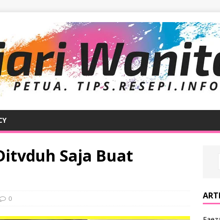
CY
Ditvduh Saja Buat
ARTI
0
Faeza