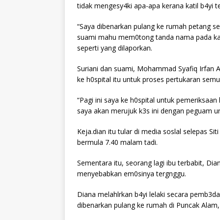
tidak mengesy4ki apa-apa kerana katil b4yi t
“Saya dibenarkan pulang ke rumah petang se
suami mahu mem0tong tanda nama pada kaki b4
seperti yang dilaporkan.
Suriani dan suami, Mohammad Syafiq Irfan 
ke h0spital itu untuk proses pertukaran semul
“Pagi ini saya ke h0spital untuk pemeriksaan
saya akan merujuk k3s ini dengan peguam unt
Keja.dian itu tular di media soslal selepas S
bermula 7.40 malam tadi.
Sementara itu, seorang lagi ibu terbabit, Dia
menyebabkan em0sinya tergnggu.
Diana melahlrkan b4yi lelaki secara pemb3da
dibenarkan pulang ke rumah di Puncak Alam, 