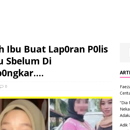
h Ibu Buat Lap0ran P0lis
u Sbelum Di
b0ngkar….
ARTI
0
Faeza
Cerit
“Dia
Nekad
Adak
Adik 