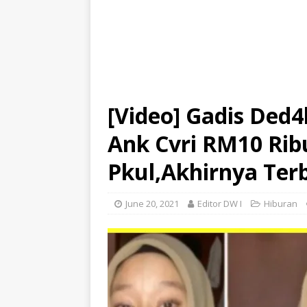
[Video] Gadis Ded4
Ank Cvri RM10 Rib
Pkul,Akhirnya Ter
June 20, 2021
Editor DW I
Hiburan