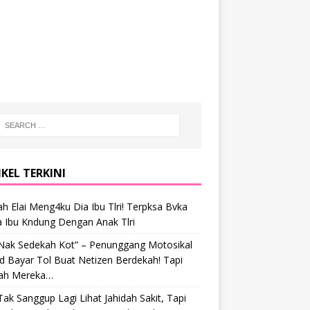
KEL TERKINI
h Elai Meng4ku Dia Ibu Tlri! Terpksa Bvka
a Ibu Kndung Dengan Anak Tlri
 Nak Sedekah Kot” – Penunggang Motosikal
 Bayar Tol Buat Netizen Berdekah! Tapi
ah Mereka…
Tak Sanggup Lagi Lihat Jahidah Sakit, Tapi