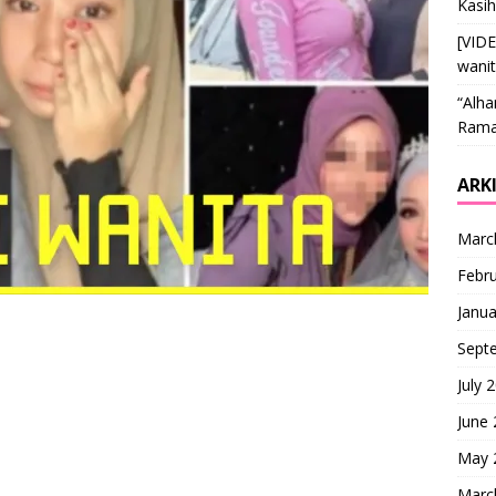
Kasi
[VID
wani
“Alha
Ramai
ARK
Marc
Febr
Janua
Sept
July 
June
May 
Marc