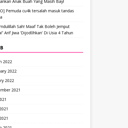
hankan Anak Buah Yang Masih Bayl
EO] Pemuda cu4k tersalah masuk tandas
ta
mdulillah Sah! Maaf Tak Boleh Jemput
” Arif Jiwa ‘Dijod0hkan’ Di Usia 4 Tahun
IB
h 2022
uary 2022
ry 2022
ember 2021
2021
 2021
2021
h 2021