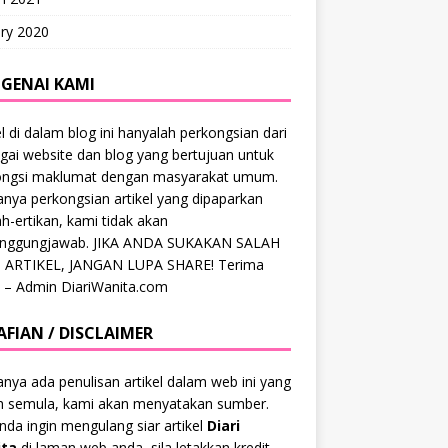
ry 2020
GENAI KAMI
el di dalam blog ini hanyalah perkongsian dari
gai website dan blog yang bertujuan untuk
ongsi maklumat dengan masyarakat umum.
anya perkongsian artikel yang dipaparkan
ah-ertikan, kami tidak akan
anggungjawab. JIKA ANDA SUKAKAN SALAH
 ARTIKEL, JANGAN LUPA SHARE! Terima
 – Admin DiariWanita.com
AFIAN / DISCLAIMER
anya ada penulisan artikel dalam web ini yang
ah semula, kami akan menyatakan sumber.
anda ingin mengulang siar artikel
Diari
ta
di laman web anda, sila letakkan kredit