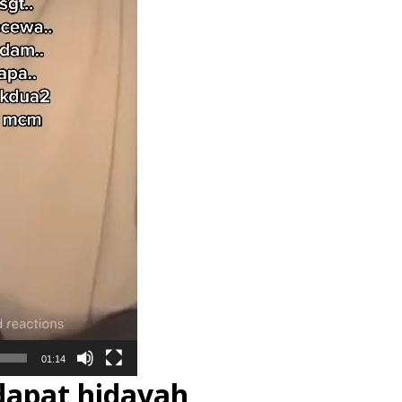
01:14
dapat hidayah