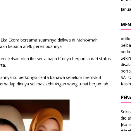
Janua
MEN
Artik
ik Eka Ekora bersama suaminya didkwa di Mahk4mah
pelba
raan kepada an4k perempuannya.
berk
Sekir
h dik4sari oleh ibu serta bapa t1rinya berpunca dari status
disal
ta.
bert
SATU
uannya itu berkongsi cerita bahawa sebelum memvkuI
Kasih
terhadap dirinya selepas kehiI4ngan wang tunai berjumlah
PEN
Sekir
diol
Jika 
Wani