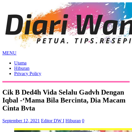
MENU
Utama
Hiburan
Privacy Policy
Cik B Ded4h Vida Selalu Gadvh Dengan
Iqbal -‘Mama Bila Bercinta, Dia Macam
Cinta Bvta
September 12, 2021
Editor DW I
Hiburan
0