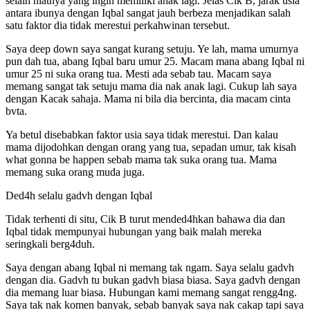
selain niatnya yang ingin memiliki anak lagi. Jelas Cik B, jarak usia
antara ibunya dengan Iqbal sangat jauh berbeza menjadikan salah
satu faktor dia tidak merestui perkahwinan tersebut.
Saya deep down saya sangat kurang setuju. Ye lah, mama umurnya
pun dah tua, abang Iqbal baru umur 25. Macam mana abang Iqbal ni
umur 25 ni suka orang tua. Mesti ada sebab tau. Macam saya
memang sangat tak setuju mama dia nak anak lagi. Cukup lah saya
dengan Kacak sahaja. Mama ni bila dia bercinta, dia macam cinta
bvta.
Ya betul disebabkan faktor usia saya tidak merestui. Dan kalau
mama dijodohkan dengan orang yang tua, sepadan umur, tak kisah
what gonna be happen sebab mama tak suka orang tua. Mama
memang suka orang muda juga.
Ded4h selalu gadvh dengan Iqbal
Tidak terhenti di situ, Cik B turut mended4hkan bahawa dia dan
Iqbal tidak mempunyai hubungan yang baik malah mereka
seringkali berg4duh.
Saya dengan abang Iqbal ni memang tak ngam. Saya selalu gadvh
dengan dia. Gadvh tu bukan gadvh biasa biasa. Saya gadvh dengan
dia memang luar biasa. Hubungan kami memang sangat rengg4ng.
Saya tak nak komen banyak, sebab banyak saya nak cakap tapi saya