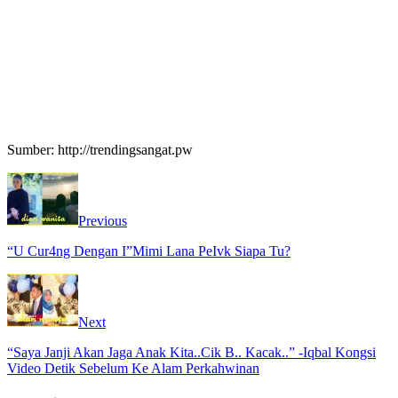
Sumber: http://trendingsangat.pw
Previous
“U Cur4ng Dengan I”Mimi Lana PeIvk Siapa Tu?
Next
“Saya Janji Akan Jaga Anak Kita..Cik B.. Kacak..” -Iqbal Kongsi
Video Detik Sebelum Ke Alam Perkahwinan