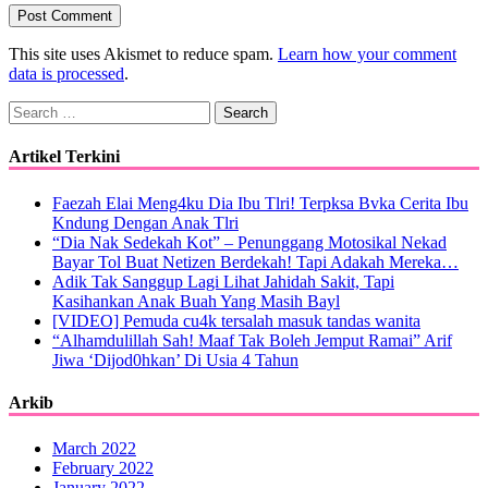
This site uses Akismet to reduce spam.
Learn how your comment
data is processed
.
Search
for:
Artikel Terkini
Faezah Elai Meng4ku Dia Ibu Tlri! Terpksa Bvka Cerita Ibu
Kndung Dengan Anak Tlri
“Dia Nak Sedekah Kot” – Penunggang Motosikal Nekad
Bayar Tol Buat Netizen Berdekah! Tapi Adakah Mereka…
Adik Tak Sanggup Lagi Lihat Jahidah Sakit, Tapi
Kasihankan Anak Buah Yang Masih Bayl
[VIDEO] Pemuda cu4k tersalah masuk tandas wanita
“Alhamdulillah Sah! Maaf Tak Boleh Jemput Ramai” Arif
Jiwa ‘Dijod0hkan’ Di Usia 4 Tahun
Arkib
March 2022
February 2022
January 2022