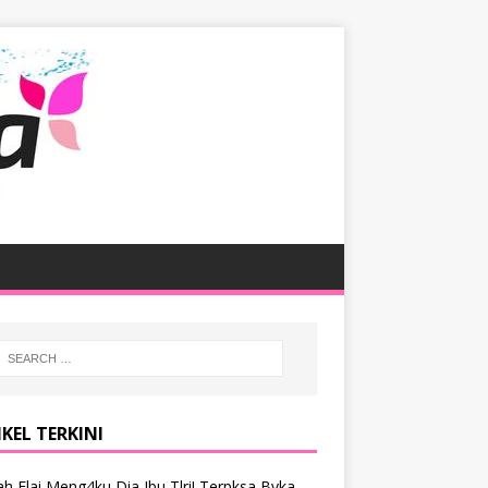
KEL TERKINI
h Elai Meng4ku Dia Ibu Tlri! Terpksa Bvka