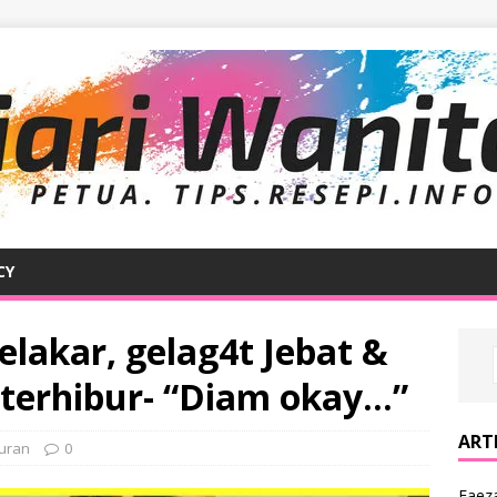
CY
elakar, gelag4t Jebat &
 terhibur- “Diam okay…”
ARTI
uran
0
Faeza