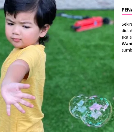
PEN
Sekir
diol
Jika 
Wani
sumbe