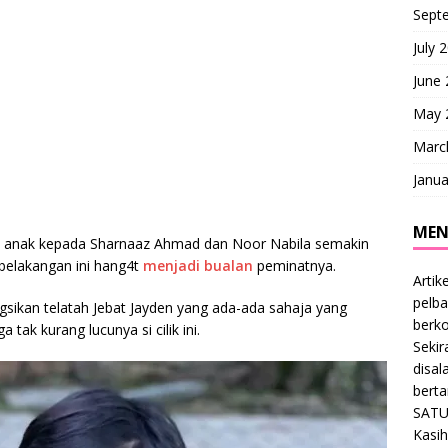
Sept
July 
June
May 
Marc
Janua
MEN
aitu anak kepada Sharnaaz Ahmad dan Noor Nabila semakin
belakangan ini hang4t
menjadi bualan
peminatnya.
Artik
pelba
gsikan telatah Jebat Jayden yang ada-ada sahaja yang
berk
 tak kurang lucunya si cilik ini.
Sekir
disal
bert
SATU
Kasih