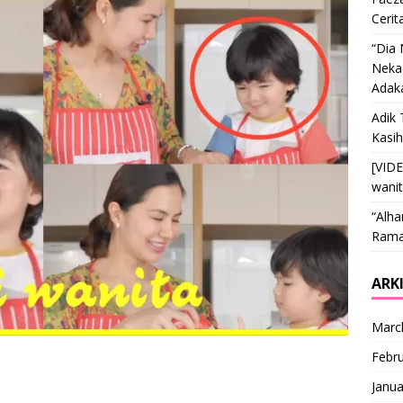
Cerit
“Dia
Nekad
Adak
Adik 
Kasi
[VID
wani
“Alha
Ramai
ARK
Marc
Febr
Janua