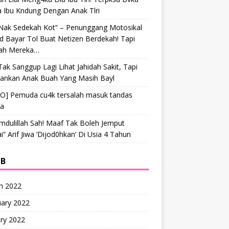
a Ibu Kndung Dengan Anak Tlri
 Nak Sedekah Kot” – Penunggang Motosikal
 Bayar Tol Buat Netizen Berdekah! Tapi
ah Mereka…
Tak Sanggup Lagi Lihat Jahidah Sakit, Tapi
hankan Anak Buah Yang Masih Bayl
EO] Pemuda cu4k tersalah masuk tandas
ta
mdulillah Sah! Maaf Tak Boleh Jemput
” Arif Jiwa ‘Dijod0hkan’ Di Usia 4 Tahun
IB
h 2022
uary 2022
ry 2022