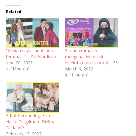
Related
“Impian saya sudah pun
3 tahun ramalan
tertunai…” – Siti Nordiana
mengena, ini reaksi
June 20, 2021
Neelofa untuk Juara AJL 36
In "Hiburan"
March 6, 2022
In "Hiburan"
3 Kali Kecund4ng, Fiza
Halim Terg4mam Dil4mar
Dvda VIP
February 13, 2022