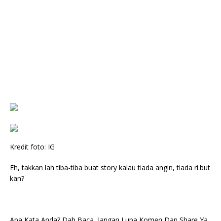
Kredit foto: IG
Eh, takkan lah tiba-tiba buat story kalau tiada angin, tiada ri.but
kan?
Apa Kata Anda? Dah Baca, Jangan Lupa Komen Dan Share Ya.