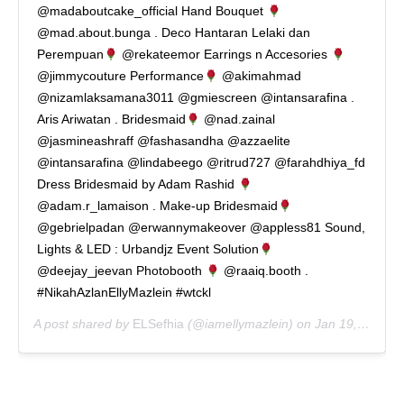
@madaboutcake_official Hand Bouquet
@mad.about.bunga . Deco Hantaran Lelaki dan
Perempuan
@rekateemor Earrings n Accesories
@jimmycouture Performance
@akimahmad
@nizamlaksamana3011 @gmiescreen @intansarafina .
Aris Ariwatan . Bridesmaid
@nad.zainal
@jasmineashraff @fashasandha @azzaelite
@intansarafina @lindabeego @ritrud727 @farahdhiya_fd
Dress Bridesmaid by Adam Rashid
@adam.r_lamaison . Make-up Bridesmaid
@gebrielpadan @erwannymakeover @appless81 Sound,
Lights & LED : Urbandjz Event Solution
@deejay_jeevan Photobooth
@raaiq.booth .
#NikahAzlanEllyMazlein #wtckl
A post shared by
ELSefhia
(@iamellymazlein) on
Jan 19, 2020 at 5:25pm PST