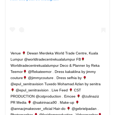
Venue
Dewan Merdeka World Trade Centre, Kuala
Lumpur @worldtradecentrekualalumpur FB
Worldtradecentrekualalumpur Deco & Planner by Reka
Teemor
@Rekateemor . Dress kakaklina by jimmy
couture
@jimmycouture . Dress sefhia by
@epul_senitravision Tuxedo Mohamad Azlan by senitra
@epul_senitravision . Live Feed
CST
PRODUCTION @cstproduction . Emcee
@zulinaziz
PR Media
@sakirinaca90 . Make-up
@annacjmakeover_oficial Hair-do
@gebrielpadan .
Photographer
@faridismproduction . Videographer