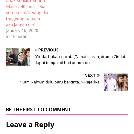
Anak Shakilla Khoriri
Masuk H0spital.."Biar
semua sak1t yang dia
tanggung tu pada
aku.Jangan dia"
January 16, 2020
In "Hiburan"
PREVIOUS
“Cindai bukan cincai..”,Tamat siaran, drama Cindai
dapat tempat di hati penonton
NEXT
“Kami kahwin dulu baru bercinta..”- Raja Ilya
BE THE FIRST TO COMMENT
Leave a Reply