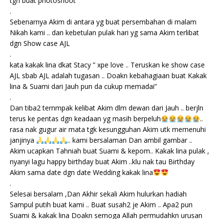
tgh buat photoshoot
.
Sebenarnya Akim di antara yg buat persembahan di malam
Nikah kami .. dan kebetulan pulak hari yg sama Akim terlibat
dgn Show case AJL
.
kata kakak lina dkat Stacy ” xpe love .. Teruskan ke show case
AJL sbab AJL adalah tugasan .. Doakn kebahagiaan buat Kakak
lina & Suami dari Jauh pun da cukup memadai”
.
Dan tiba2 ternmpak kelibat Akim dlm dewan dari Jauh .. berjln
terus ke pentas dgn keadaan yg masih berpeluh
..
rasa nak gugur air mata tgk kesungguhan Akim utk memenuhi
janjinya
.. kami bersalaman Dan ambil gambar ..
Akim ucapkan Tahniah buat Suami & kepom.. Kakak lina pulak ,
nyanyi lagu happy birthday buat Akim ..klu nak tau Birthday
Akim sama date dgn date Wedding kakak lina
.
Selesai bersalam ,Dan Akhir sekali Akim hulurkan hadiah
Sampul putih buat kami .. Buat susah2 je Akim .. Apa2 pun
Suami & kakak lina Doakn semoga Allah permudahkn urusan