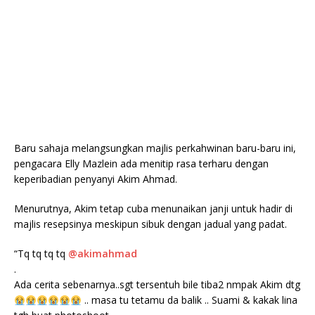
Baru sahaja melangsungkan majlis perkahwinan baru-baru ini,
pengacara Elly Mazlein ada menitip rasa terharu dengan
keperibadian penyanyi Akim Ahmad.
Menurutnya, Akim tetap cuba menunaikan janji untuk hadir di
majlis resepsinya meskipun sibuk dengan jadual yang padat.
“Tq tq tq tq
@akimahmad
.
Ada cerita sebenarnya..sgt tersentuh bile tiba2 nmpak Akim dtg
.. masa tu tetamu da balik .. Suami & kakak lina