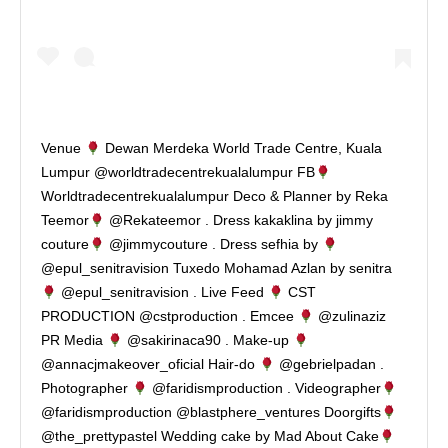
Venue
Dewan Merdeka World Trade Centre, Kuala
Lumpur @worldtradecentrekualalumpur FB
Worldtradecentrekualalumpur Deco & Planner by Reka
Teemor
@Rekateemor . Dress kakaklina by jimmy
couture
@jimmycouture . Dress sefhia by
@epul_senitravision Tuxedo Mohamad Azlan by senitra
@epul_senitravision . Live Feed
CST
PRODUCTION @cstproduction . Emcee
@zulinaziz
PR Media
@sakirinaca90 . Make-up
@annacjmakeover_oficial Hair-do
@gebrielpadan .
Photographer
@faridismproduction . Videographer
@faridismproduction @blastphere_ventures Doorgifts
@the_prettypastel Wedding cake by Mad About Cake