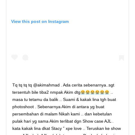
View this post on Instagram
Tq tq tq tq @akimahmad . Ada cerita sebenarnya..sgt
tersentuh bile tiba2 nmpak Akim dtg
..
masa tu tetamu da balik .. Suami & kakak lina tgh buat
photoshoot . Sebenarnya Akim di antara yg buat
persembahan di malam Nikah kami .. dan kebetulan
pulak hari yg sama Akim terlibat dgn Show case AJL .
kata kakak lina dkat Stacy ” xpe love .. Teruskan ke show