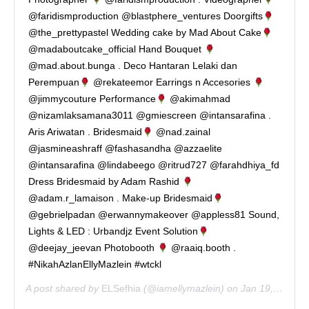
@faridismproduction @blastphere_ventures Doorgifts
@the_prettypastel Wedding cake by Mad About Cake
@madaboutcake_official Hand Bouquet
@mad.about.bunga . Deco Hantaran Lelaki dan
Perempuan
@rekateemor Earrings n Accesories
@jimmycouture Performance
@akimahmad
@nizamlaksamana3011 @gmiescreen @intansarafina .
Aris Ariwatan . Bridesmaid
@nad.zainal
@jasmineashraff @fashasandha @azzaelite
@intansarafina @lindabeego @ritrud727 @farahdhiya_fd
Dress Bridesmaid by Adam Rashid
@adam.r_lamaison . Make-up Bridesmaid
@gebrielpadan @erwannymakeover @appless81 Sound,
Lights & LED : Urbandjz Event Solution
@deejay_jeevan Photobooth
@raaiq.booth .
#NikahAzlanEllyMazlein #wtckl
A post shared by
ELSefhia
(@iamellymazlein) on
Jan 19, 2020 at 5:33pm PST