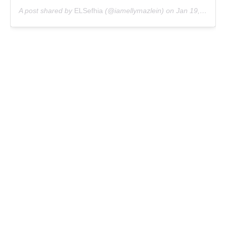
A post shared by
ELSefhia
(@iamellymazlein) on
Jan 19, 2020 at 5:53pm PST