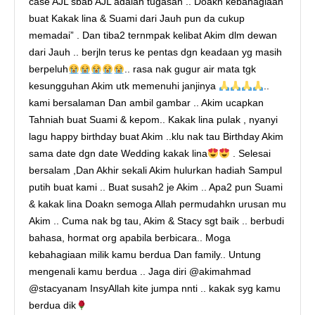
case AJL sbab AJL adalah tugasan .. Doakn kebahagiaan
buat Kakak lina & Suami dari Jauh pun da cukup
memadai” . Dan tiba2 ternmpak kelibat Akim dlm dewan
dari Jauh .. berjln terus ke pentas dgn keadaan yg masih
berpeluh
.. rasa nak gugur air mata tgk
kesungguhan Akim utk memenuhi janjinya
..
kami bersalaman Dan ambil gambar .. Akim ucapkan
Tahniah buat Suami & kepom.. Kakak lina pulak , nyanyi
lagu happy birthday buat Akim ..klu nak tau Birthday Akim
sama date dgn date Wedding kakak lina
. Selesai
bersalam ,Dan Akhir sekali Akim hulurkan hadiah Sampul
putih buat kami .. Buat susah2 je Akim .. Apa2 pun Suami
& kakak lina Doakn semoga Allah permudahkn urusan mu
Akim .. Cuma nak bg tau, Akim & Stacy sgt baik .. berbudi
bahasa, hormat org apabila berbicara.. Moga
kebahagiaan milik kamu berdua Dan family.. Untung
mengenali kamu berdua .. Jaga diri @akimahmad
@stacyanam InsyAllah kite jumpa nnti .. kakak syg kamu
berdua dik