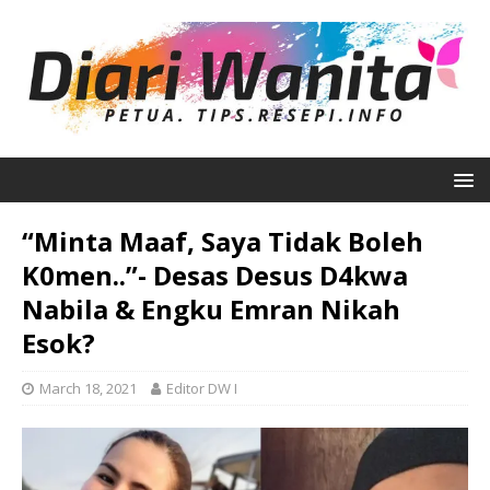
“Minta Maaf, Saya Tidak Boleh
K0men..”- Desas Desus D4kwa
Nabila & Engku Emran Nikah
Esok?
March 18, 2021
Editor DW I