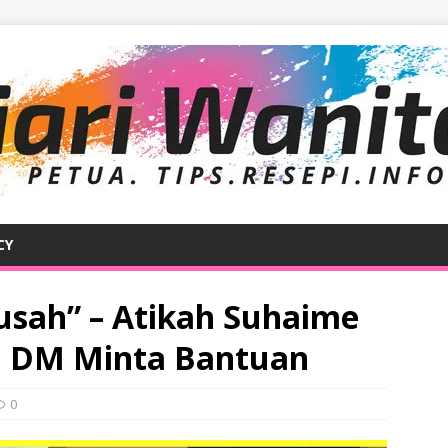
CY
usah” – Atikah Suhaime
4i DM Minta Bantuan
0