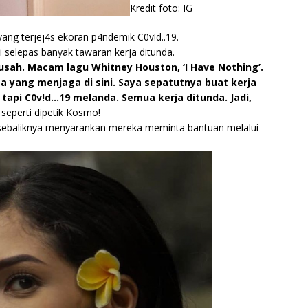
Kredit foto: IG
yang terjej4s ekoran p4ndemik C0v!d..19.
i selepas banyak tawaran kerja ditunda.
susah. Macam lagu Whitney Houston, ‘I Have Nothing’.
a yang menjaga di sini. Saya sepatutnya buat kerja
pi C0v!d…19 melanda. Semua kerja ditunda. Jadi,
seperti dipetik Kosmo!
u sebaliknya menyarankan mereka meminta bantuan melalui